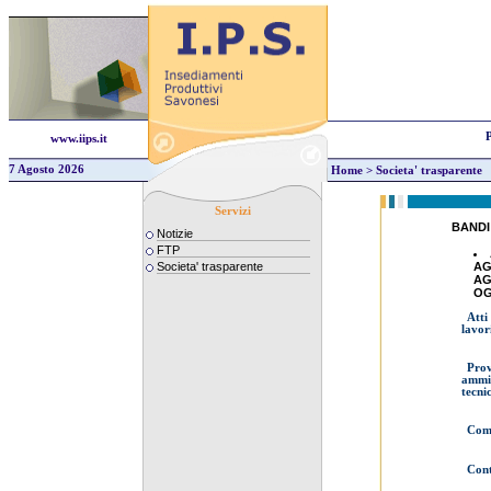
P
www.iips.it
7 Agosto 2026
Home
>
Societa' trasparente
Servizi
BANDI
Notizie
FTP
AG
Societa' trasparente
AG
OG
Atti
lavor
Prov
ammis
tecni
Comp
Cont