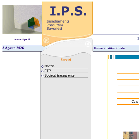
P
www.iips.it
8 Agosto 2026
Home
>
Istituzionale
Servizi
Notizie
FTP
Societa' trasparente
Orari