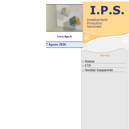
www.iips.it
7 Agosto 2026
Servizi
Notizie
FTP
Societa' trasparente